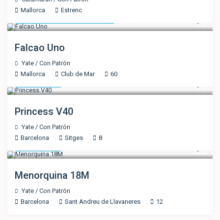
Mallorca
Estrenc
7.080 € Mínimo 20 pax
/día
Falcao Uno
Yate
/
Con Patrón
Mallorca
Club de Mar
60
1.400 €
/día
Princess V40
Yate
/
Con Patrón
Barcelona
Sitges
8
2.100 €
/día
Menorquina 18M
Yate
/
Con Patrón
Barcelona
Sant Andreu de Llavaneres
12