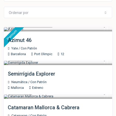
Ordenar por
Solicitar Presupuesto
Premium
Azimut 46
Yate
/
Con Patrón
Barcelona
Port Olimpic
12
1.300 €
/día
Semirrígida Explorer
Neumática
/
Con Patrón
Mallorca
Estrenc
2.600 €
/día
Catamaran Mallorca & Cabrera
Catamaran
/
Con Patrón