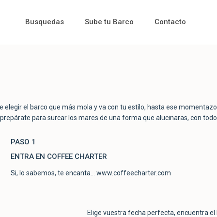
Busquedas
Sube tu Barco
Contacto
de elegir el barco que más mola y va con tu estilo, hasta ese momentaz
ol y prepárate para surcar los mares de una forma que alucinaras, con to
PASO 1
ENTRA EN COFFEE CHARTER
Si, lo sabemos, te encanta... www.coffeecharter.com
Elige vuestra fecha perfecta, encuentra el ba