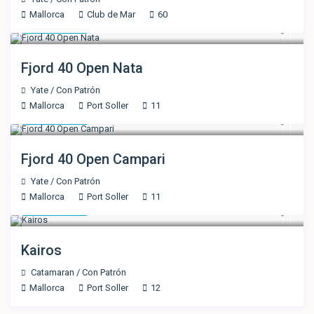
Mallorca
Club de Mar
60
3.160 €
/día
Fjord 40 Open Nata
Yate
/
Con Patrón
Mallorca
Port Soller
11
3.160 €
/día
Fjord 40 Open Campari
Yate
/
Con Patrón
Mallorca
Port Soller
11
5.306 €
/día
Kairos
Catamaran
/
Con Patrón
Mallorca
Port Soller
12