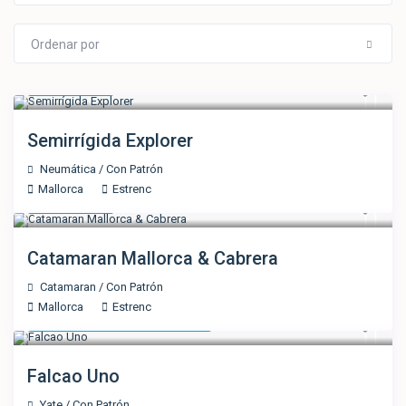
Ordenar por
1.300 €
/día
Semirrígida Explorer
Neumática
/
Con Patrón
Mallorca
Estrenc
2.600 €
/día
Catamaran Mallorca & Cabrera
Catamaran
/
Con Patrón
Mallorca
Estrenc
7.080 € Mínimo 20 pax
/día
Falcao Uno
Yate
/
Con Patrón