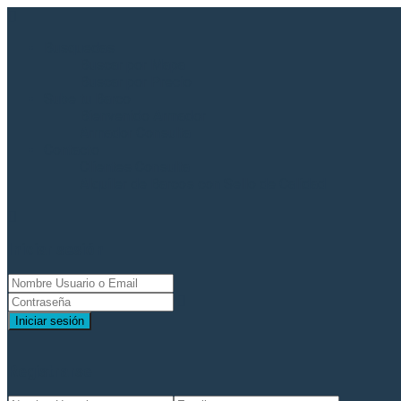
Busquedas
Buscar por Mapa
Buscar por Precio
Sube tu Barco
Bienvenido Armador
Armador Consulta
Contacto
Clientes Consulta
Alquiler de Barcos con Sello de Calidad
Iniciar sesión
Iniciar sesión
Registrarse