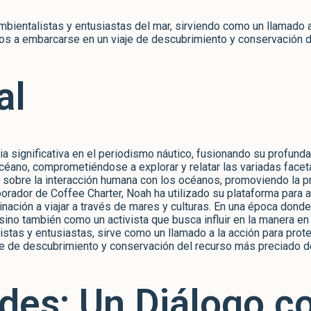
mbientalistas y entusiastas del mar, sirviendo como un llamado 
os a embarcarse en un viaje de descubrimiento y conservación d
al
a significativa en el periodismo náutico, fusionando su profunda
céano, comprometiéndose a explorar y relatar las variadas facetas
n sobre la interacción humana con los océanos, promoviendo la p
orador de Coffee Charter, Noah ha utilizado su plataforma para am
inación a viajar a través de mares y culturas. En una época dond
 sino también como un activista que busca influir en la manera
stas y entusiastas, sirve como un llamado a la acción para prot
e de descubrimiento y conservación del recurso más preciado de
des: Un Diálogo c